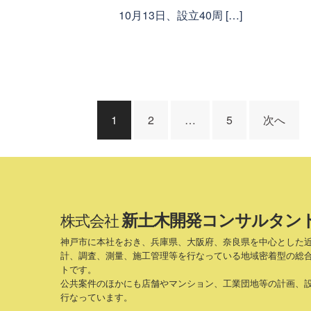
10月13日、設立40周 […]
投
1
2
…
5
次へ
稿
ナ
ビ
新土木開発コンサルタン
株式会社
神戸市に本社をおき、兵庫県、大阪府、奈良県を中心とした
ゲ
計、調査、測量、施工管理等を行なっている地域密着型の総
トです。
ー
公共案件のほかにも店舗やマンション、工業団地等の計画、
行なっています。