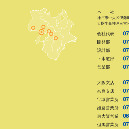
シ
本 社
ョ
神戸市中央区伊藤町
大樹生命神戸三宮ビ
ン
07
会社代表
07
開発部
07
設計部
07
下水道部
07
営業部
07
大阪支店
07
奈良支店
07
宝塚営業所
07
姫路営業所
06
東大阪営業
07
但馬営業所