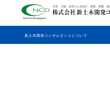
コ
兵庫、大阪、奈良の土木設計、調査、測量、施
ン
テ
ン
ツ
へ
新土木開発コンサルタントについて
ス
キ
ッ
プ