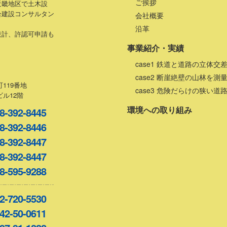
ご挨拶
近畿地区で土木設
合建設コンサルタン
会社概要
沿革
設計、許認可申請も
事業紹介・実績
case1 鉄道と道路の立体交
case2 断崖絶壁の山林を測
119番地
case3 危険だらけの狭い道
ル12階
環境への取り組み
8-392-8445
8-392-8446
8-392-8447
8-392-8447
8-595-9288
2-720-5530
42-50-0611