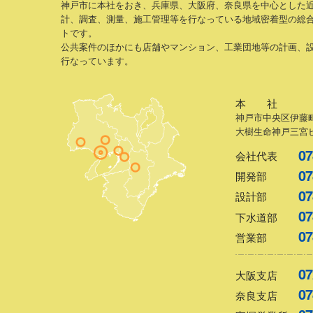
神戸市に本社をおき、兵庫県、大阪府、奈良県を中心とした
計、調査、測量、施工管理等を行なっている地域密着型の総
トです。
公共案件のほかにも店舗やマンション、工業団地等の計画、
行なっています。
本 社
神戸市中央区伊藤町
大樹生命神戸三宮ビ
07
会社代表
07
開発部
07
設計部
07
下水道部
07
営業部
07
大阪支店
07
奈良支店