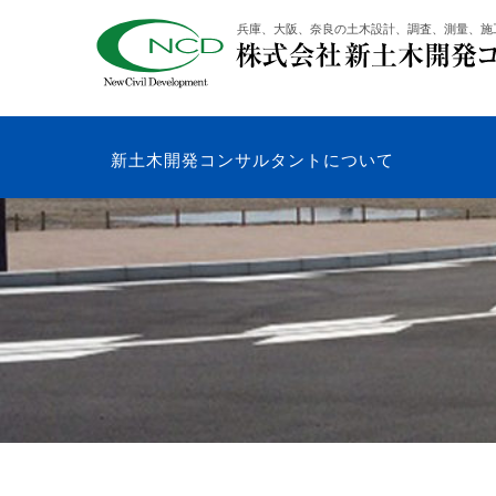
コ
兵庫、大阪、奈良の土木設計、調査、測量、施
ン
テ
ン
ツ
へ
新土木開発コンサルタントについて
ス
キ
ッ
プ