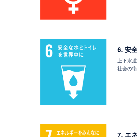
6. 
上下水道
社会の
7. 