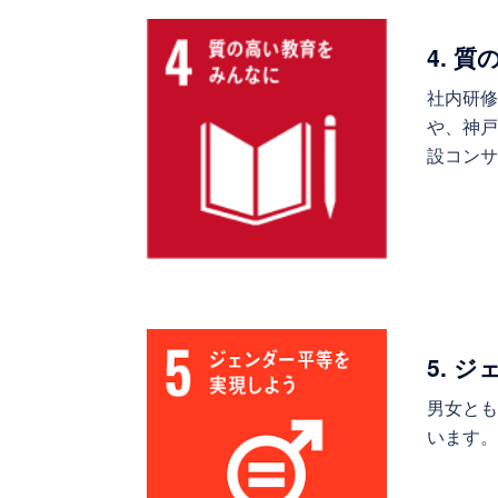
4. 
社内研
や、神
設コン
5. 
男女と
います