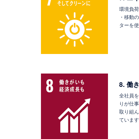
環境負荷
・移動の
ターを使
8. 
全社員
りが仕
取り組
ていま