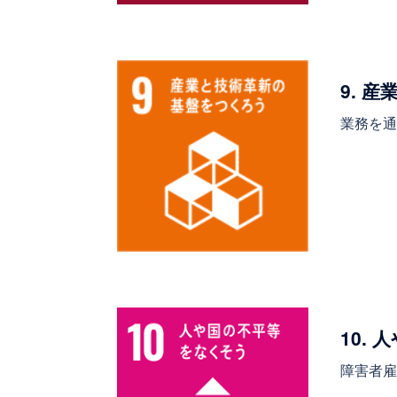
9. 
業務を
10.
障害者雇