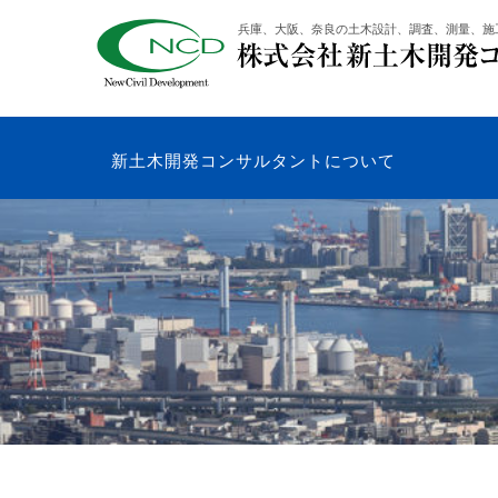
コ
兵庫、大阪、奈良の土木設計、調査、測量、施
ン
テ
ン
ツ
へ
新土木開発コンサルタントについて
ス
キ
ッ
プ