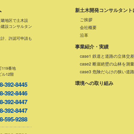
ト
新土木開発コンサルタント
ご挨拶
近畿地区で土木設
合建設コンサルタン
会社概要
沿革
設計、許認可申請も
事業紹介・実績
case1 鉄道と道路の立体交
case2 断崖絶壁の山林を測
119番地
case3 危険だらけの狭い道
ル12階
環境への取り組み
8-392-8445
8-392-8446
8-392-8447
8-392-8447
8-595-9288