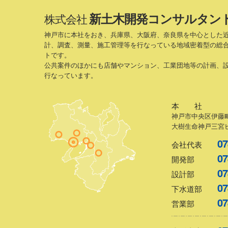
新土木開発コンサルタン
株式会社
神戸市に本社をおき、兵庫県、大阪府、奈良県を中心とした
計、調査、測量、施工管理等を行なっている地域密着型の総
トです。
公共案件のほかにも店舗やマンション、工業団地等の計画、
行なっています。
本 社
神戸市中央区伊藤町
大樹生命神戸三宮ビ
07
会社代表
07
開発部
07
設計部
07
下水道部
07
営業部