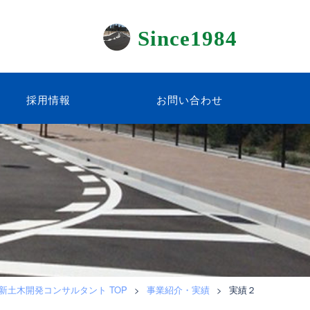
Since1984
採用情報
お問い合わせ
新土木開発コンサルタント TOP
>
事業紹介・実績
>
実績２