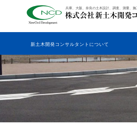
コ
兵庫、大阪、奈良の土木設計、調査、測量、施
ン
テ
ン
ツ
へ
新土木開発コンサルタントについて
ス
キ
ッ
プ