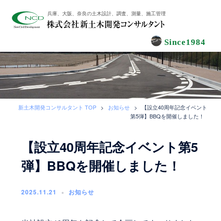
コ
兵庫、大阪、奈良の土木設計、調査、測量、施工管理
ン
テ
Since1984
ン
ツ
へ
ス
キ
ッ
新土木開発コンサルタント TOP
>
お知らせ
>
【設立40周年記念イベント
第5弾】BBQを開催しました！
プ
【設立40周年記念イベント第5
弾】BBQを開催しました！
2025.11.21
お知らせ