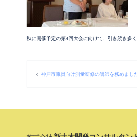
秋に開催予定の第4回大会に向けて、引き続き多
投
神戸市職員向け測量研修の講師を務めまし
稿
ナ
ビ
ゲ
新土木開発コンサルタン
株式会社