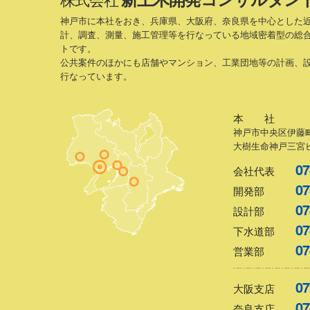
ー
神戸市に本社をおき、兵庫県、大阪府、奈良県を中心とした
計、調査、測量、施工管理等を行なっている地域密着型の総
シ
トです。
公共案件のほかにも店舗やマンション、工業団地等の計画、
ョ
行なっています。
ン
本 社
神戸市中央区伊藤町
大樹生命神戸三宮ビ
07
会社代表
07
開発部
07
設計部
07
下水道部
07
営業部
07
大阪支店
07
奈良支店