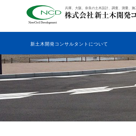
コ
兵庫、大阪、奈良の土木設計、調査、測量、施
ン
テ
ン
ツ
へ
新土木開発コンサルタントについて
ス
キ
ッ
プ