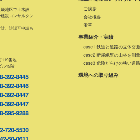
ご挨拶
近畿地区で土木設
合建設コンサルタン
会社概要
沿革
設計、許認可申請も
事業紹介・実績
case1 鉄道と道路の立体交
case2 断崖絶壁の山林を測
119番地
case3 危険だらけの狭い道
ル12階
環境への取り組み
8-392-8445
8-392-8446
8-392-8447
8-392-8447
8-595-9288
2-720-5530
42-50-0611